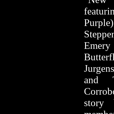
featu
Purple
Steppe
Emery
Butter
Jurgen
and 
Corrob
story