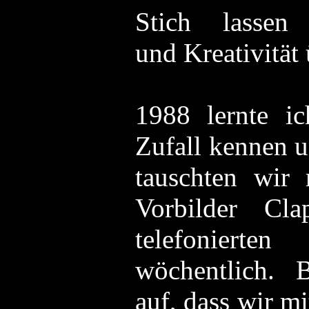
Stich lasse
und Kreativität
1988 lernte ic
Zufall kennen 
tauschten wir
Vorbilder C
telefonierte
wöchentlich. B
auf, dass wir m