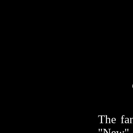
The fa
"New" 