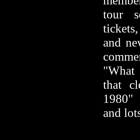
member
tour s
tickets
and new
comme
"What 
that c
1980" 
and lot